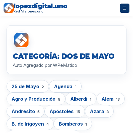
lopezdigital.uno
☰
Red Misiones.uno
CATEGORÍA: DOS DE MAYO
Auto Agregado por WPeMatico
25 de Mayo
Agenda
2
1
Agro y Producción
Alberdi
Alem
8
1
13
Andresito
Apóstoles
Azara
5
15
3
B. de Irigoyen
Bomberos
4
1