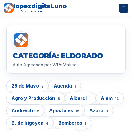
lopezdigital.uno
☰
Red Misiones.uno
CATEGORÍA: ELDORADO
Auto Agregado por WPeMatico
25 de Mayo
Agenda
2
1
Agro y Producción
Alberdi
Alem
8
1
13
Andresito
Apóstoles
Azara
5
15
3
B. de Irigoyen
Bomberos
4
1