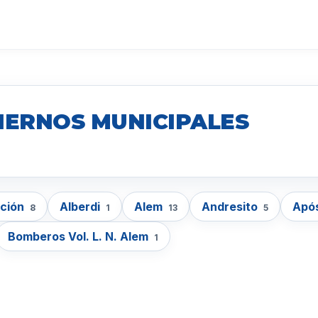
IERNOS MUNICIPALES
cción
Alberdi
Alem
Andresito
Apó
8
1
13
5
Bomberos Vol. L. N. Alem
1