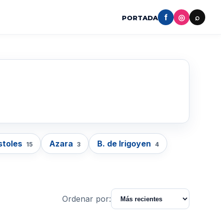
f
◎
⌕
PORTADA
stoles
Azara
B. de Irigoyen
15
3
4
Ordenar por: