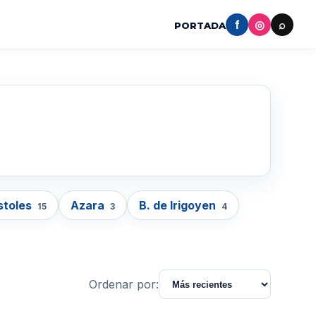
f
◎
⌕
PORTADA
stoles
Azara
B. de Irigoyen
15
3
4
Ordenar por: