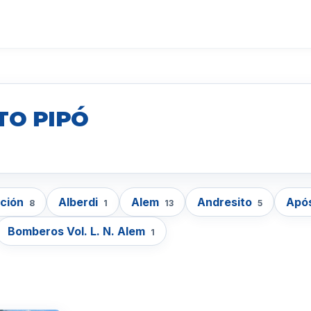
TO PIPÓ
cción
Alberdi
Alem
Andresito
Apó
8
1
13
5
Bomberos Vol. L. N. Alem
1