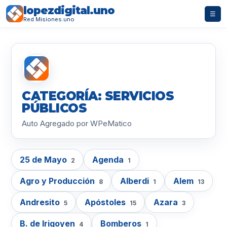
lopezdigital.uno
☰
Red Misiones.uno
CATEGORÍA: SERVICIOS
PÚBLICOS
Auto Agregado por WPeMatico
25 de Mayo
Agenda
2
1
Agro y Producción
Alberdi
Alem
8
1
13
Andresito
Apóstoles
Azara
5
15
3
B. de Irigoyen
Bomberos
4
1