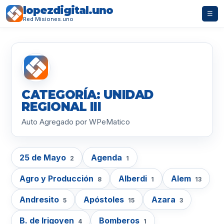
lopezdigital.uno
☰
Red Misiones.uno
CATEGORÍA: UNIDAD
REGIONAL III
Auto Agregado por WPeMatico
25 de Mayo
Agenda
2
1
Agro y Producción
Alberdi
Alem
8
1
13
Andresito
Apóstoles
Azara
5
15
3
B. de Irigoyen
Bomberos
4
1