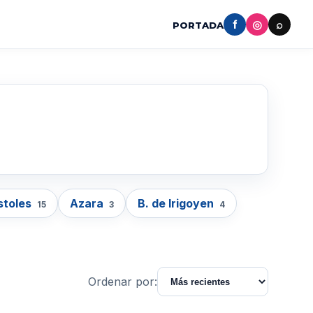
f
◎
⌕
PORTADA
stoles
Azara
B. de Irigoyen
15
3
4
Ordenar por: