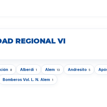
DAD REGIONAL VI
cción
Alberdi
Alem
Andresito
Apó
8
1
13
5
Bomberos Vol. L. N. Alem
1