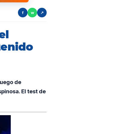
f
w
↗
el
tenido
luego de
pinosa. El test de