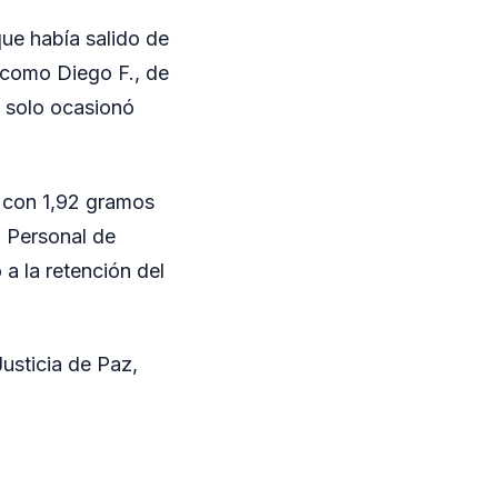
que había salido de
o como Diego F., de
o solo ocasionó
vo con 1,92 gramos
. Personal de
 a la retención del
Justicia de Paz,