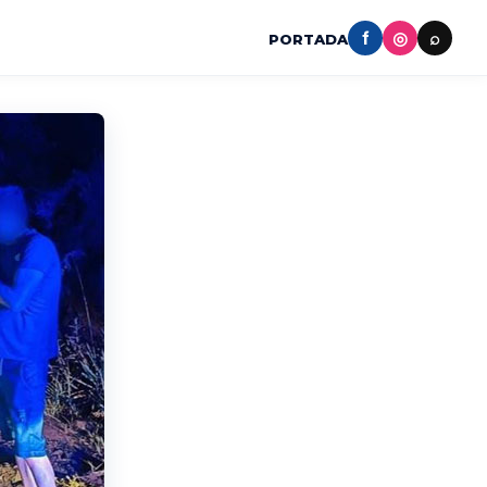
f
◎
⌕
PORTADA