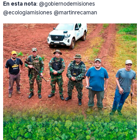
En esta nota
: @gobiernodemisiones
@ecologiamisiones @martinrecaman