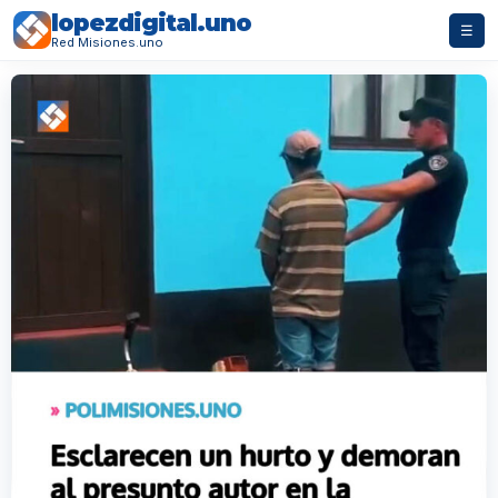
lopezdigital.uno
☰
Red Misiones.uno