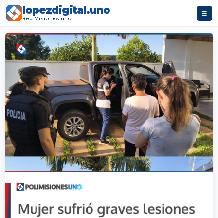
lopezdigital.uno
☰
Red Misiones.uno