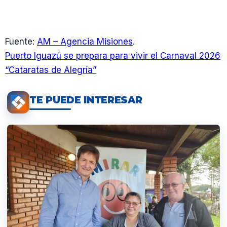
Fuente:
AM – Agencia Misiones
.
Puerto Iguazú se prepara para vivir el Carnaval 2026
“Cataratas de Alegría”
TE PUEDE INTERESAR