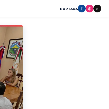
f
◎
⌕
PORTADA