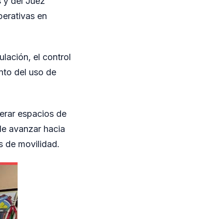
 y del Juez
perativas en
lación, el control
nto del uso de
erar espacios de
 de avanzar hacia
 de movilidad.