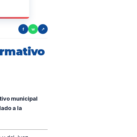
f
w
↗
ormativo
tivo municipal
lado a la