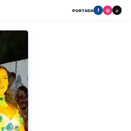
f
◎
⌕
PORTADA