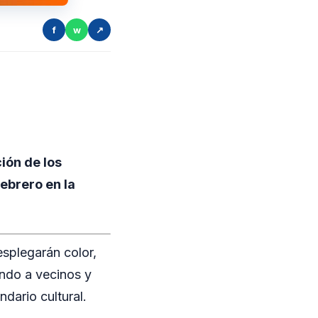
f
w
↗
ión de los
ebrero en la
splegarán color,
ndo a vecinos y
ndario cultural.