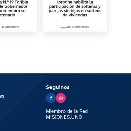
Seguinos
es
f
◎
s
Miembro de la Red
MISIONES.UNO