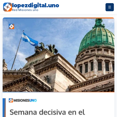
lopezdigital.uno
☰
Red Misiones.uno