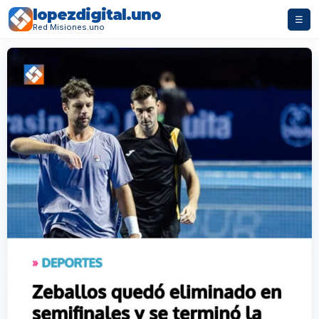
lopezdigital.uno
☰
Red Misiones.uno